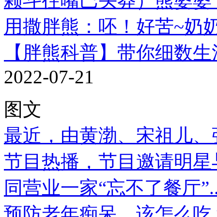
颗斗往嘴巴头莽）熊婆婆
用撒胖熊：呸！好苦~奶奶.
【胖熊科普】带你细数生
2022-07-21
图文
最近，由黄渤、宋祖儿、
节目热播，节目邀请明星
同营业一家“忘不了餐厅”..
预防老年痴呆，该怎么吃