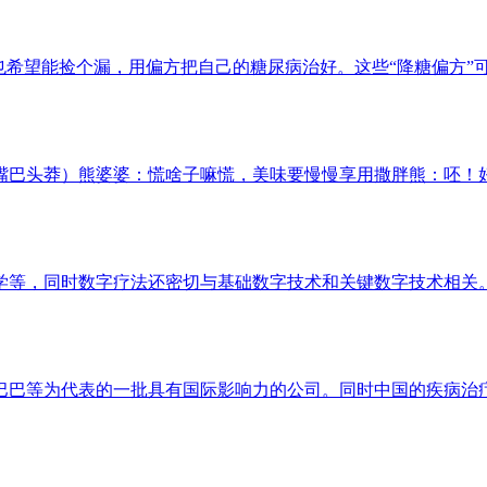
希望能捡个漏，用偏方把自己的糖尿病治好。这些“降糖偏方”可信
巴头莽）熊婆婆：慌啥子嘛慌，美味要慢慢享用撒胖熊：呸！好苦
等，同时数字疗法还密切与基础数字技术和关键数字技术相关。例
巴等为代表的一批具有国际影响力的公司。同时中国的疾病治疗领