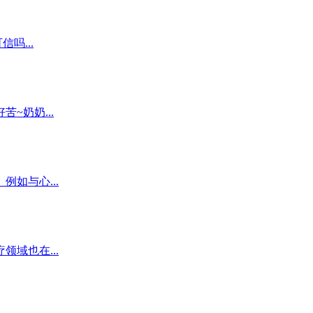
吗...
~奶奶...
如与心...
域也在...