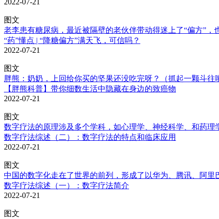
2022-07-21
图文
老李患有糖尿病，最近被隔壁的老伙伴带动得迷上了“偏方”，也
“药”懂点 | “降糖偏方”满天飞，可信吗？
2022-07-21
图文
胖熊：奶奶，上回给你买的坚果还没吃完呀？（抓起一颗斗往嘴
【胖熊科普】带你细数生活中隐藏在身边的致癌物
2022-07-21
图文
数字疗法的原理涉及多个学科，如心理学、神经科学、和药理学
数字疗法综述（二）：数字疗法的特点和临床应用
2022-07-21
图文
中国的数字化走在了世界的前列，形成了以华为、腾讯、阿里巴
数字疗法综述（一）：数字疗法简介
2022-07-21
图文