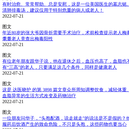
有时治愈、常常帮助、总是安慰，这是一位美国医生的墓志铭。
清肺排毒汤，建议仅用于特别危重的病人或老人！
2022-07-21
图文
年近80岁的张大爷因骨折需要手术治疗，术前检查提示老人梅毒
耄耋老人竟查出梅毒阳性
2022-07-21
图文
有位老年朋友跟华子说，他在退休之后，血压也高了，血脂也不
有“三高”的老人，只要满足这几个条件，同样是健康老人
2022-07-21
图文
这是 达医晓护 的第 3898 篇文章众所周知调整饮食，减轻
血脂异常的生活方式改变及药物治疗
2022-07-21
图文
一位朋友问华子，“头孢配酒，说走就走”的说法是不是假的？他
服药后饮酒产生的致命危险，不只是头孢，这些药物也要当心