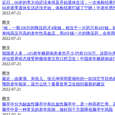
近日，60岁的李大伯还没来得及开始退休生活，一次体检结果打
60岁老李退休生活还没开始，体检结果打破了宁静！中老年男
2022-07-21
图文
“啥，一瓶100片的降压药才4块钱，相当于一片药只有4分钱，
单纯高压升高的老年性高血压，用4分钱一片的降压药，会有
2022-07-21
图文
我国老人多，≥65老年糖尿病患者也不少,约有3550万。这部
评估营养状态接受肿瘤筛查注意口腔卫生！中国老年糖尿病诊
2022-07-21
图文
最近，由黄渤、宋祖儿、张元坤等明星领衔的一款综艺节目热播，
预防老年痴呆，该怎么吃？看看世界卫生组织最新的建议
2022-07-21
图文
脑卒中分为缺血性脑卒中和出血性脑卒中，是一种高死亡率、高
脑卒中是一种常见的老年疾病，做好四个方面降低脑卒中风险
2022-07-21