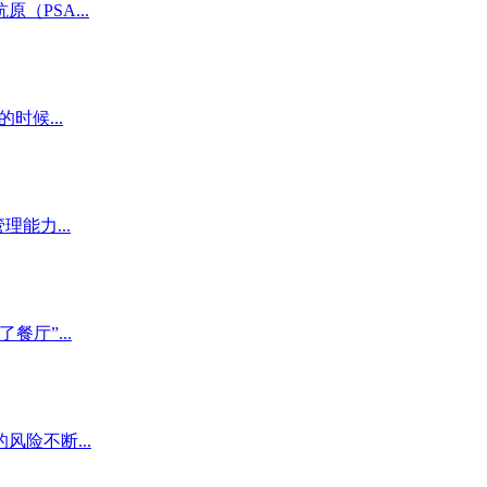
PSA...
候...
能力...
厅”...
险不断...