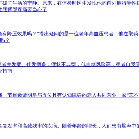
破了生活的宁静。原来，在体检时医生发现他的前列腺特异性抗原（
性腰背部疼痛要当心了
能有降压效果吗？”提出疑问的是一位老年高血压患者，他在取药的时
用吗？
分患者并发症、伴发病多，症状不典型，低血糖风险高，患者自我管理
疗指南
节目邀请明星与五位具有认知障碍的老人共同营业一家“忘不了餐
复发率和高致残率的疾病。随着年龄的增长，人们患有脑卒中的风