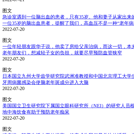
图文
急诊室遇到一位脑出血的患者，只有35岁。他和妻子从家出来
一位35岁的脑出血患者，提醒了我们，高血压不是一种“老年病
2022-07-20
图文
一位年轻朋友跟华子说，他卖了房给父亲治病，而这一切，本来
老年朋友们，想减轻子女的负担，就要尽早预防血管狭窄
2022-07-20
图文
日本国立九州大学齿学研究院武洲准教授和中国北京理工大学生
牙周病菌感染会使脑老年斑成分进入大脑
2022-07-20
图文
美国国立卫生研究院下属国立眼科研究所（NEI）的研究人员根
地中海饮食有助于预防老年痴呆
2022-07-20
图文