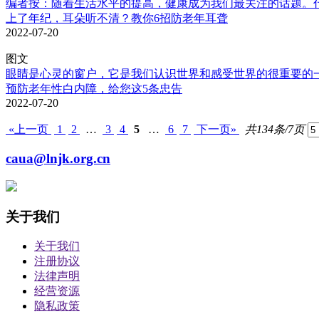
编者按：随着生活水平的提高，健康成为我们最关注的话题。什
上了年纪，耳朵听不清？教你6招防老年耳聋
2022-07-20
图文
眼睛是心灵的窗户，它是我们认识世界和感受世界的很重要的一种
预防老年性白内障，给您这5条忠告
2022-07-20
«上一页
1
2
…
3
4
5
…
6
7
下一页»
共134条/7页
caua@lnjk.org.cn
关于我们
关于我们
注册协议
法律声明
经营资源
隐私政策