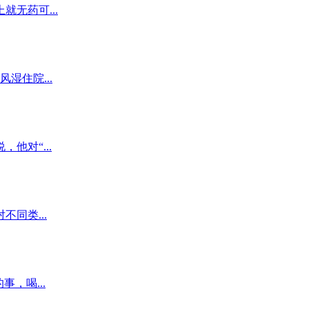
无药可...
湿住院...
对“...
同类...
，喝...