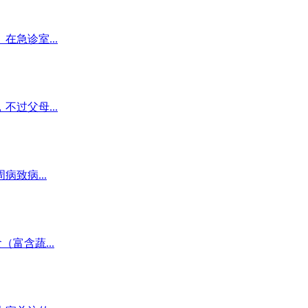
急诊室...
过父母...
致病...
富含蔬...