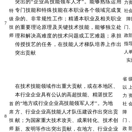
突出的“企业高技能领军人才”。能够熟练运用
力
专门技能和特殊技能在本职业各个领域完成复
特
社
杂的、非常规性工作；精通本职业及相关职业
级
障
7
的重要理论原理及关键技术技能，能够独立处
技
门
理和解决高难度的技术问题或工艺难题；承担
师
政
传授技艺的任务，在技能人才梯队培养上作出
指
人
突出贡献
实
省
在技术技能领域作出重大贡献，或在本地区、
以
本行业企业具有公认的高超技能、精湛技艺
力
的“地方或行业企业高技能领军人才”。为地
首
社
方、行业企业高技能人才队伍建设作出突出贡
席
障
8
献；为国家重大技术攻关、成果转化、技术创
技
门
新、发明等作出突出贡献，在地方、行业企业
师
政