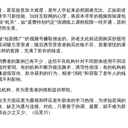
性，甚至故意加大难度，老年人学起来必然困难无比。正如前述
要学习新技能、玩转互联网的心理，将原本寻常的视频剪辑课包
“机关”，如“退费特别约定”强调线上课程权限一经开通，原则
望而生畏。
“短剧推广”的视频号赚取佣金的。孙老太此前还因购买炒股培
其词吸引受害者；随后诱导受害者购买价格不菲、质量堪忧的课
这样的套路，充满了欺诈的味道。
消费者的案例已有不少，这些不良机构针对不同群体使用不同话
相对更弱。有的机构不断升级洗脑术，诱导性很强；有的机构相
嫌虚假宣传、欺诈获利的行为，精准“消耗”和窃取了老年人的钱
成不利影响。
法机构，并为受害者的维权提供帮助。
关方面应更为重视和呼应老年群体的学习热情，为求知若渴的
散、缺乏沟通与连接。对此，只要善于协调、凝聚，就不难为群
就会少之又少。（伍里川）