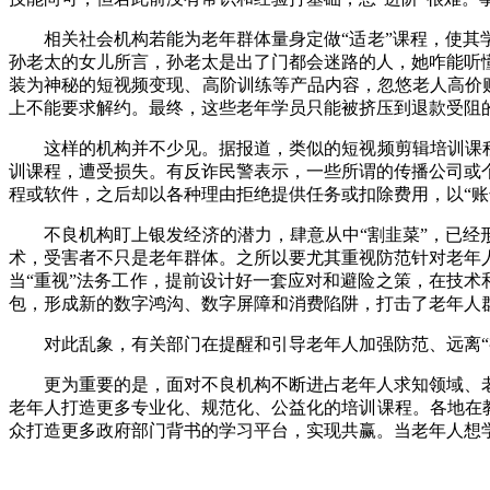
相关社会机构若能为老年群体量身定做“适老”课程，使其学
孙老太的女儿所言，孙老太是出了门都会迷路的人，她咋能听
装为神秘的短视频变现、高阶训练等产品内容，忽悠老人高价购
上不能要求解约。最终，这些老年学员只能被挤压到退款受阻的
这样的机构并不少见。据报道，类似的短视频剪辑培训课程的
训课程，遭受损失。有反诈民警表示，一些所谓的传播公司或
程或软件，之后却以各种理由拒绝提供任务或扣除费用，以“账
不良机构盯上银发经济的潜力，肆意从中“割韭菜”，已经形
术，受害者不只是老年群体。之所以要尤其重视防范针对老年
当“重视”法务工作，提前设计好一套应对和避险之策，在技术
包，形成新的数字鸿沟、数字屏障和消费陷阱，打击了老年人
对此乱象，有关部门在提醒和引导老年人加强防范、远离“视
更为重要的是，面对不良机构不断进占老年人求知领域、老
老年人打造更多专业化、规范化、公益化的培训课程。各地在
众打造更多政府部门背书的学习平台，实现共赢。当老年人想