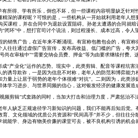
有所得、学有所乐，倒也不坏，但一些课程内容明显缺乏针对
懂精深的课程呢？可恨的是，一些机构从一开始就利用老年人想
买课程，并在合同中为退款设置阻碍。孙老太遭遇的合同就暗设
“闭环”中，想打官司讨个说法，则过程漫长、成本过高，令人
销售广告，在近年来不断涌现。有宣称包教包会的，有宣称做
个人往往通过虚假广告宣传，发布高收益、低门槛的广告，夸大
号尚在审核中”“需要交纳会员费、押金”等为由要求继续付费。
成“产业化”运作的态势。现实中，此类剪辑、配音等课程坑害
人的诱导欺诈，一是因为信息不对称，老年人的防范和博弈能力
和力量上让居于弱势的老年个体很难“对抗”。二则因为，此类涉
群体学习进步、与世界同频的信心，这对银发经济的健康发展造
频剪辑”式套路的同时，当加大打击和治理力度，严肃惩治不
年人缺乏正规途径学习新知识的问题，我们不能再后知后觉。有
教育、文化领域的优质公共资源和“民间高手”并不少，但往往分
学就能学、身边有物美价廉的课堂可去，被不良机构引诱的机会