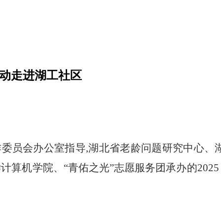
活动走进湖工社区
作委员会办公室
指导,
湖北
省老龄问题研究中心
、
计算机学院、“青佑之光”志愿服务团承办
的
202