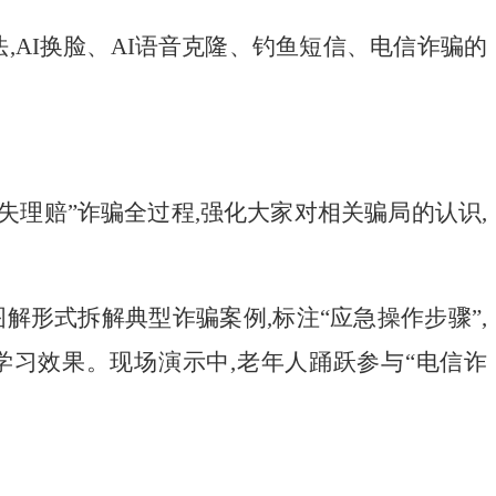
,
AI
换脸、
AI
语音克隆、钓鱼短信、电信诈骗的
失理赔”诈骗全过程,强化大家对相关骗局的认识,
解形式拆解典型诈骗案例,标注“应急操作步骤”,
学习效果
。
现场演示中,老
年
人踊跃参与“电信诈