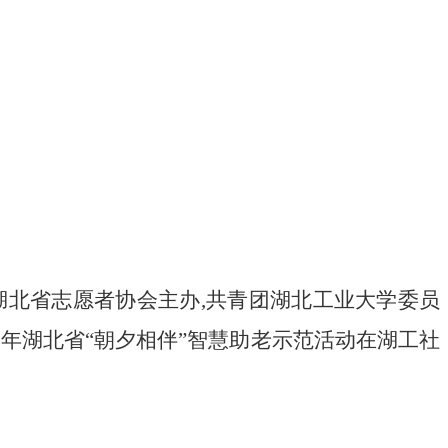
湖北
省志愿者协会
主办,
共青团湖北工业大学委员
5
年湖北省“朝夕相伴”智慧助老示范活动
在湖工社